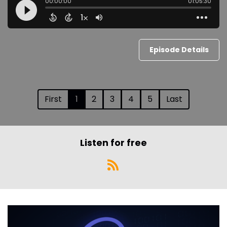
Episode Details
First
1
2
3
4
5
Last
Listen for free