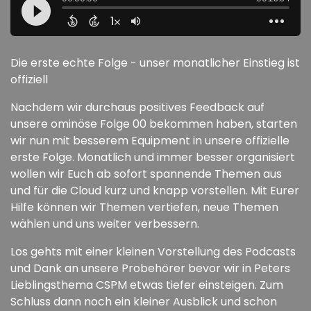
Die erste echte Folge - unser monatlicher Einstieg ist
offiziell
Nachdem wir durchaus positives Feedback auf
unsere ominöse Folge 00 bekommen haben, starten
wir nun mit besserem Equipment in unsere offizielle
erste Folge. Monatlich und immer besser organisiert
wollen wir Euch ab sofort spannende Themen aus
und für die Cloud kurz und knapp vorstellen. Mit Eurer
Hilfe können wir Themen vertiefen, neue Themen
wählen und uns weiter verbessern.
Los gehts mit einer kleinen Vorstellung des Podcasts
und Dank an unsere Probehörer bevor wir in Peters
Lieblingsthema CSPM etwas tiefer einsteigen. Zum
Schluss dann noch ein kleiner Ausblick und schon